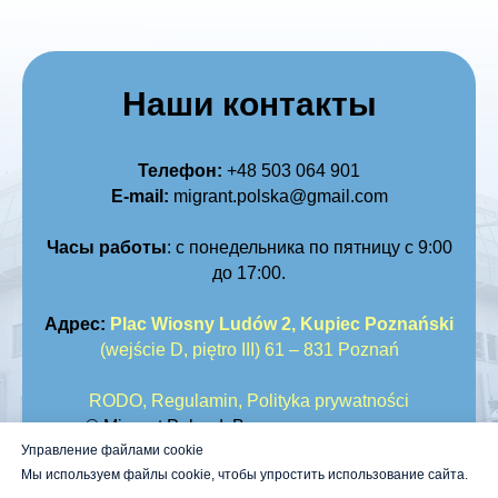
Наши контакты
Телефон:
+48 50
3 064 901
E-mail:
migrant.polska@gmail.com
Часы работы
: с понедельника по пятницу с 9:00
до 17:00.
Адрес:
Plac Wiosny Ludów 2, Kupiec Poznański
(wejście D, piętro III) 61 – 831 Poznań
RODO
,
Regulamin
,
Polityka prywatności
© Migrant Poland. Все права защищены
Управление файлами cookie
Мы используем файлы cookie, чтобы упростить использование сайта.