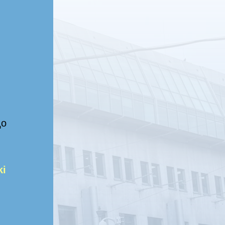
до
ki