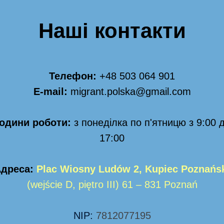
Наші контакти
Телефон:
+48 50
3 064 901
E-mail:
migrant.polska@gmail.com
одини роботи:
з понеділка по п'ятницю з 9:00 
17:00
Адреса:
Plac Wiosny Ludów 2, Kupiec Poznańs
(wejście D, piętro III) 61 – 831 Poznań
NIP:
7812077195