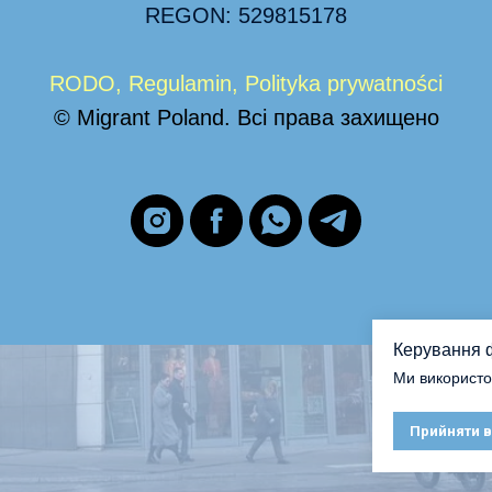
REGON:
529815178
RODO
,
Regula
min
,
Polityka prywatności
© Migrant Poland. Всі права захищено
Керування 
Ми використо
Прийняти в