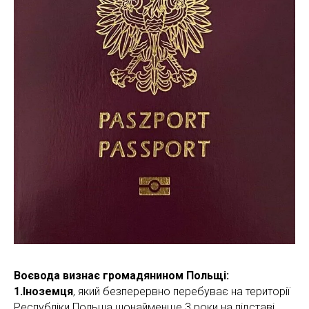
Воєвода визнає громадянином Польщі:
1.Іноземця
, який безперервно перебуває на території
Республіки Польща щонайменше 3 роки на підставі