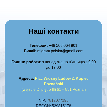
Наші контакти
Телефон:
+48 50
3 064 901
E-mail:
migrant.polska@gmail.com
Години роботи:
з понеділка по п'ятницю з 9:00
до 17:00
Адреса:
Plac Wiosny Ludów 2, Kupiec
Poznański
(wejście D, piętro III) 61 – 831 Poznań
NIP:
7812077195
REGON:
529815178