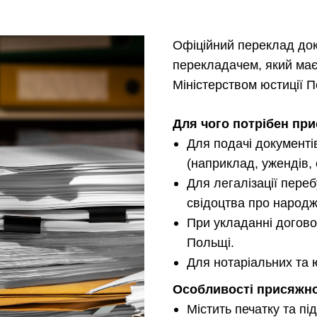
Офіційний переклад до
перекладачем, який має
Міністерством юстиції П
Для чого потрібен пр
Для подачі документі
(наприклад, ужендів, с
Для легалізації пере
свідоцтва про народж
При укладанні догово
Польщі.
Для нотаріальних та
Особливості присяжно
Містить печатку та п