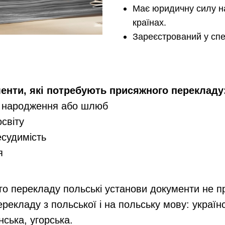
Має юридичну силу на
країнах.
Зареєстрований у спе
енти, які потребують присяжного перекладу
о народження або шлюб
світу
есудимість
я
го перекладу польські установи документи не 
рекладу з польської і на польську мову: українс
нська, угорська.