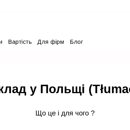
и
Вартість
Для фірм
Блог
лад у Польщі (Tłumacz
Що це і для чого ?