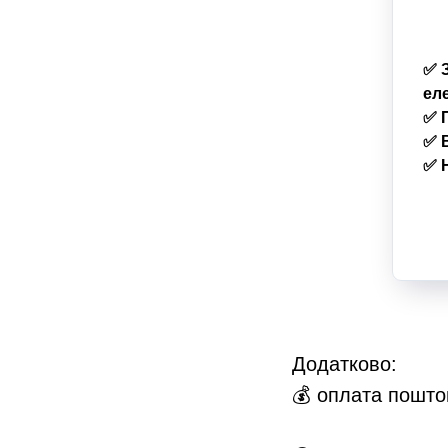
✅ З
еле
✅ 
✅ 
✅ 
Додатково:
💰 оплата поштов