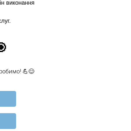
мін виконання
луг.
🎯
робимо! 💪😊