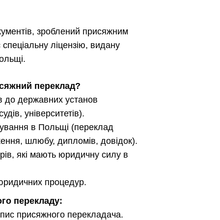
кументів, зроблений присяжним
 спеціальну ліцензію, видану
ольщі.
исяжний переклад?
в до державних установ
удів, університетів).
бування в Польщі (переклад
ення, шлюбу, дипломів, довідок).
рів, які мають юридичну силу в
 юридичних процедур.
го перекладу:
ідпис присяжного перекладача.