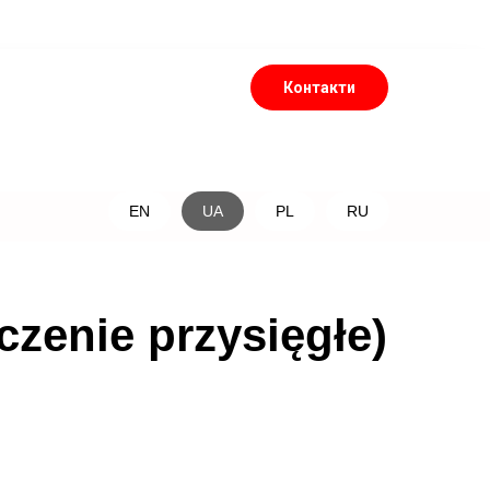
Контакти
EN
UA
PL
RU
enie przysięgłe)