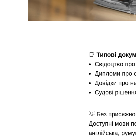
📑
Типові докум
Свідоцтво пр
Дипломи про о
Довідки про н
Судові рішенн
💡 Без присяжно
Доступні мови пе
англійська, руму